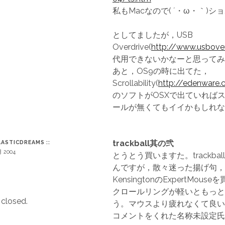
私もMacなので( ´・ω・｀)シ
としてましたが，USB
Overdrive(
http://www.usbove
代用できないかなーと思ってみ
あと，OS9の時に出てた，
Scrollability(
http://edenware
のソフトがOSXで出ていれば
ールが無くてもイイかもしれな
trackball其の弐
PLASTICDREAMS ::
月 2004
とうとう買いますた。trackba
んですが，散々迷った揚げ句，
KensingtonのExpertMou
クロールリングが軽いともっと
closed.
う。マウスより疲れなくて良い
コメントをくれた名称未設定氏