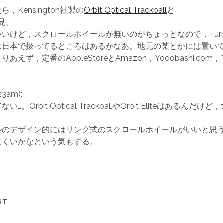
，Kensington社製の
Orbit Optical Trackball
と
見。
いけど，スクロールホイールが無いのがちょっとなので，Turb
は日本で扱ってるところはあるかなあ。地元の某とかには置い
あえず，定番のAppleStoreとAmazon，Yodobashi.co
。
23am):
。Orbit Optical TrackballやOrbit Eliteはあるんだけど
ルのデザイン的にはリング式のスクロールホイールがいいと思
にくいかなという気もする。
ST