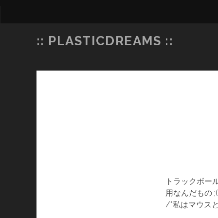
:: PLASTICDREAMS ::
トラックボー
用なんだもの ;
/*私はマウス