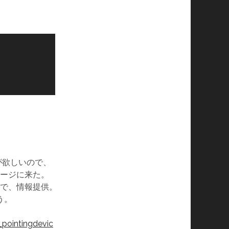
ルが欲しいので、
ージに来た。
で、情報提供。
う。
_pointingdevic