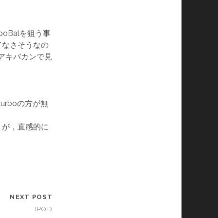
oBalを狙う事
てなさそうなの
m，アキバカンで見
，turboの方が無
うが，直感的に
NEXT POST
IPOD