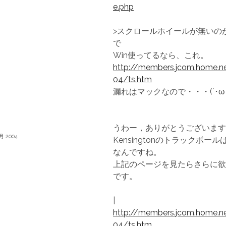
e.php
>スクロールホイールが無いの
で
Win使ってるなら、これ。
http://members.jcom.home.n
04/ts.htm
漏れはマックなので・・・(´･ω
うわー，ありがとうございます
3月 2004
Kensingtonのトラックボー
なんですね。
上記のページを見たらさらに欲
です。
|
http://members.jcom.home.n
04/ts.htm