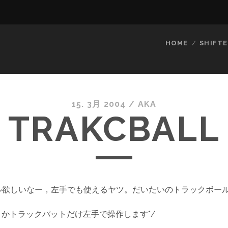
HOME
SHIFTE
15. 3月 2004
/
AKA
TRAKCBALL
ル欲しいなー，左手でも使えるヤツ。だいたいのトラックボー
(
とかトラックパットだけ左手で操作します*/