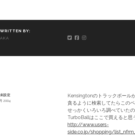
WRITTEN BY:
AKA
Kensingtonのトラックボー
未設定
3月 2004
貪るように検索してたらこのペ
せっかくいろいろ調べていたの
TurboBallはここで買えると思
http://www.users-
side.co.jp/shopping/list_nfrm