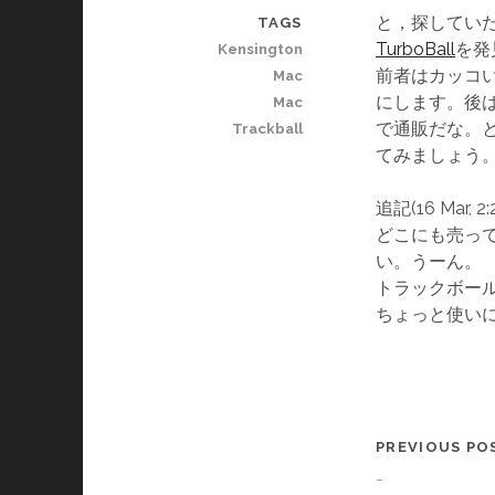
と，探していたら
TAGS
TurboBall
を発
Kensington
前者はカッコい
Mac
にします。後
Mac
で通販だな。とり
Trackball
てみましょう
追記(16 Mar, 2:
どこにも売ってない…
い。うーん。
トラックボー
ちょっと使い
PREVIOUS PO
_