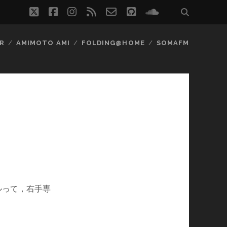
twitter
facebook
instagram
rss
email-
github
soundcloud
form
R
AMIMOTO AMI
FOLDING@HOME
SOMAFM
ルって，右手専