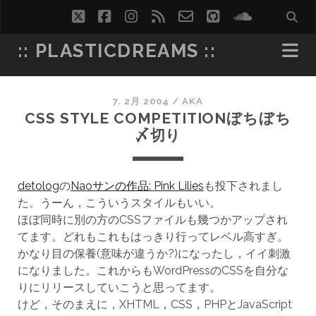
twitter
facebook
instagram
rss
email-
github
soundcl
form
:: PLASTICDREAMS ::
7. 2月 2004
/
AKA
CSS STYLE COMPETITIONぼちぼち
〆切り
detolog
の
Naoサンの作品: Pink Lilies
も投下されまし
た。うーん，こういうスタイルもいい。
ほぼ同時に別の方のCSSファイルも幾つかアップされ
てます。どれもこれもはっきり行ってレベル高すぎ。
かなり目の保養(意味が違うか?)になったし，イイ刺激
になりました。これからもWordPressのCSSを自分な
りにリリースしていこうと思ってます。
けど，そのまえに，XHTML，CSS，PHPとJavaScript