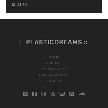
:: PLASTICDREAMS ::
HOME
SHIFTER
AMIMOTO AMI
FOLDING@HOME
SOMAFM
twitter
facebook
instagram
rss
email-
github
soundclo
form