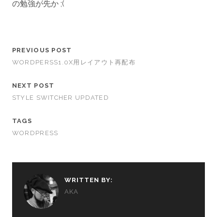
の勉強が先か ;(
PREVIOUS POST
WORDPERSS1.0X用レイアウト再配布
NEXT POST
STYLE SWITCHER UPDATED
TAGS
WORDPRESS
WRITTEN BY:
AKA