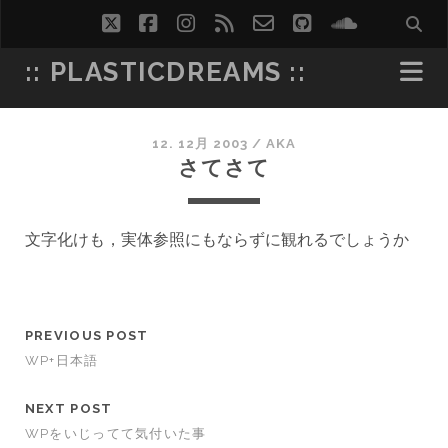
twitter
facebook
instagram
rss
email-
github
soundcl
form
:: PLASTICDREAMS ::
12. 12月 2003
/
AKA
さてさて
文字化けも，実体参照にもならずに観れるでしょうか
PREVIOUS POST
WP+日本語
NEXT POST
WPをいじってて気付いた事